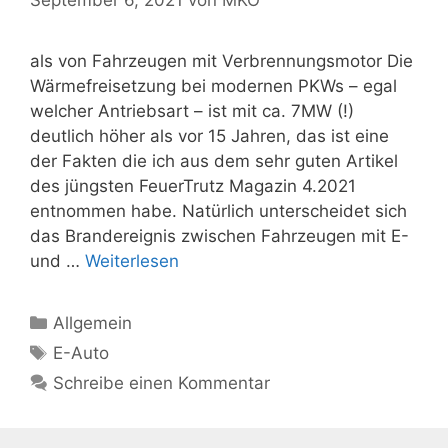
als von Fahrzeugen mit Verbrennungsmotor Die
Wärmefreisetzung bei modernen PKWs – egal
welcher Antriebsart – ist mit ca. 7MW (!)
deutlich höher als vor 15 Jahren, das ist eine
der Fakten die ich aus dem sehr guten Artikel
des jüngsten FeuerTrutz Magazin 4.2021
entnommen habe. Natürlich unterscheidet sich
das Brandereignis zwischen Fahrzeugen mit E-
Brände
und …
Weiterlesen
von
E-
Kategorien
Allgemein
Fahrzeugen
Schlagwörter
E-Auto
sind
Schreibe einen Kommentar
an
sich
nicht