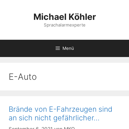
Springe
zum
Michael Köhler
Inhalt
Sprachalarmexperte
Menü
E-Auto
Brände von E-Fahrzeugen sind
an sich nicht gefährlicher…
September 6, 2021
von
MKO