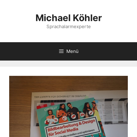
Springe
zum
Michael Köhler
Inhalt
Sprachalarmexperte
Menü